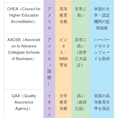
CHEA（Council for
ア
高等
非常に
米国の大
Higher Education
メ
教育
高い
学・認定
Accreditation）
リ
全般
機関の監
カ
視組織
AACSB（Associati
ア
ビジ
非常に
ハーバー
on to Advance
メ
ネ
高い
ドやスタ
Collegiate Schools
リ
ス・
（世界
ンフォー
of Business）
カ
MBA
三大認
ドも取得
（
専攻
証）
国
際
）
QAA（Quality
イ
大学
高い
英国の高
Assurance
ギ
教育
（政府
等教育水
Agency）
リ
全般
公認）
準を保証
ス