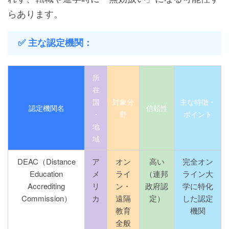
らあります。
✅ 主な認定機関：
所
在
国
対象分
主な特徴・
認定機関名
信頼性
・
野
ポイント
地
域
DEAC（Distance
ア
オン
高い
完全オン
Education
メ
ライ
（連邦
ライン大
Accrediting
リ
ン・
政府認
学に特化
Commission）
カ
遠隔
定）
した認定
教育
機関
全般