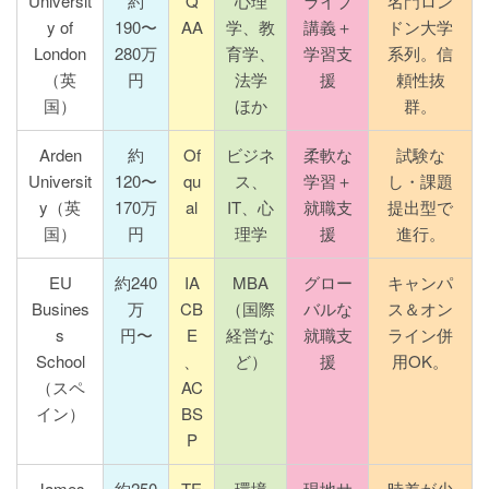
Universit
約
Q
心理
ライブ
名門ロン
y of
190〜
AA
学、教
講義＋
ドン大学
London
280万
育学、
学習支
系列。信
（英
円
法学
援
頼性抜
国）
ほか
群。
Arden
約
Of
ビジネ
柔軟な
試験な
Universit
120〜
qu
ス、
学習＋
し・課題
y（英
170万
al
IT、心
就職支
提出型で
国）
円
理学
援
進行。
EU
約240
IA
MBA
グロー
キャンパ
Busines
万
CB
（国際
バルな
ス＆オン
s
円〜
E
経営な
就職支
ライン併
School
、
ど）
援
用OK。
（スペ
AC
イン）
BS
P
James
約250
TE
環境
現地サ
時差が少