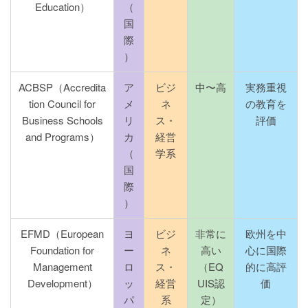
Education）
（
国
際
）
ACBSP（Accredita
ア
ビジ
中〜高
実務重視
tion Council for
メ
ネ
の教育を
Business Schools
リ
ス・
評価
and Programs）
カ
経営
（
学系
国
際
）
EFMD（European
ヨ
ビジ
非常に
欧州を中
Foundation for
ー
ネ
高い
心に国際
Management
ロ
ス・
（EQ
的に高評
Development）
ッ
経営
UIS認
価
パ
系
定）