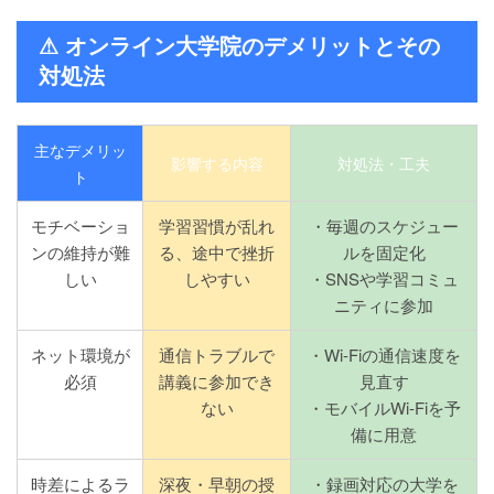
⚠ オンライン大学院のデメリットとその
対処法
主なデメリッ
影響する内容
対処法・工夫
ト
モチベーショ
学習習慣が乱れ
・毎週のスケジュー
ンの維持が難
る、途中で挫折
ルを固定化
しい
しやすい
・SNSや学習コミュ
ニティに参加
ネット環境が
通信トラブルで
・Wi-Fiの通信速度を
必須
講義に参加でき
見直す
ない
・モバイルWi-Fiを予
備に用意
時差によるラ
深夜・早朝の授
・録画対応の大学を