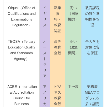
Ofqual（Office of
イ
職業
高い
教育課程
Qualifications and
ギ
資
（国家
の質と透
Examinations
リ
格・
機関）
明性を管
Regulation）
ス
教育
理
認証
TEQSA（Tertiary
オ
高等
高い
全大学を
Education Quality
ー
教育
（政府
対象に質
and Standards
ス
全般
機関）
を保証
Agency）
ト
ラ
リ
ア
IACBE（Internation
ア
ビジ
中〜高
実務型
al Accreditation
メ
ネス
MBAプロ
Council for
リ
教育
グラムを
Business
カ
全般
多く認定