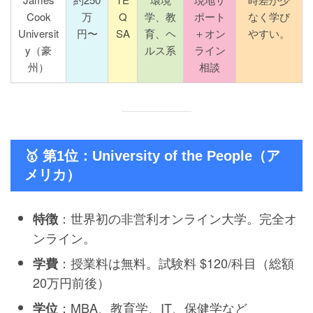
Cook
万
Q
学、教
ポート
なく学び
Universit
円〜
SA
育、ヘ
＋オン
やすい。
y（豪
ルス系
ライン
州）
相談
🥇 第1位：University of the People（ア
メリカ）
：世界初の非営利オンライン大学。完全オ
特徴
ンライン。
：授業料は無料。試験料 $120/科目（総額
学費
20万円前後）
：MBA、教育学、IT、保健学など
学位