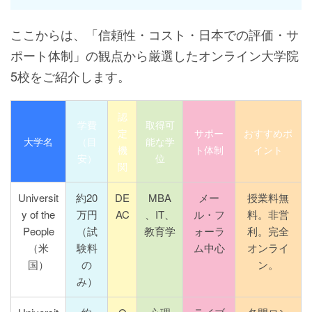
ここからは、「信頼性・コスト・日本での評価・サ
ポート体制」の観点から厳選したオンライン大学院
5校をご紹介します。
認
学費
取得可
定
サポー
おすすめポ
大学名
（目
能な学
機
ト体制
イント
安）
位
関
Universit
約20
DE
MBA
メー
授業料無
y of the
万円
AC
、IT、
ル・フ
料。非営
People
（試
教育学
ォーラ
利。完全
（米
験料
ム中心
オンライ
国）
の
ン。
み）