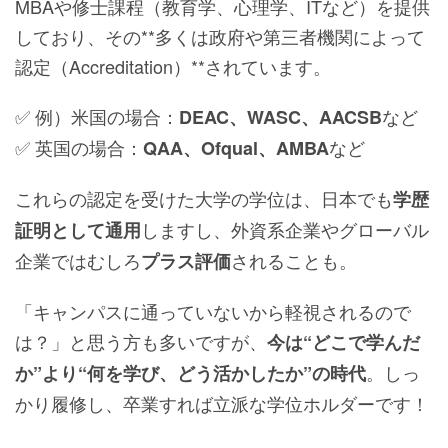
MBAや修士課程（教育学、心理学、ITなど）を提供
しており、その**多くは政府や第三者機関によって
認定（Accreditation）**されています。
✅ 例）米国の場合：
など
DEAC、WASC、AACSB
✅ 英国の場合：
など
QAA、Ofqual、AMBA
これらの認定を受けた大学の学位は、日本でも
学歴
しますし、外資系企業やグローバル
証明として通用
企業ではむしろ
されることも。
プラス評価
「キャンパスに通っていないから軽視されるので
は？」と思う方も多いですが、
今は“どこで学んだ
。しっ
か”より“何を学び、どう活かしたか”の時代
かり履修し、卒業すれば立派な学位ホルダーです！