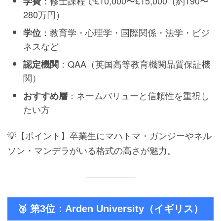
：修士課程で£10,000〜£15,000（約190〜
学費
280万円）
：教育学・心理学・国際関係・法学・ビジ
学位
ネスなど
：QAA（英国高等教育機関品質保証機
認定機関
関）
：ネームバリューと信頼性を重視し
おすすめ層
たい方
💡【ポイント】卒業生にマハトマ・ガンジーやネル
ソン・マンデラがいる格式の高さが魅力。
🥉 第3位：Arden University（イギリス）