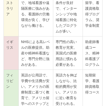
スト
で、地域看護や遠
条件が良好
留学、看
ラリ
隔医療に強みがあ
で、インター
護資格取
ア
る。看護師の労働
ンシップや地
得プログ
環境が良く、学び
域看護に特化
ラム、奨
ながら働ける。
したプログラ
学金制度
ムが多い。
イギ
NHSによる高レベ
専門性の高い
助産師養
リス
ルの医療提供。助
教育が充実。
成コー
産や精神科看護な
英国式の医療
ス、精神
ど、専門分野に強
用語に慣れる
科看護プ
みがある。
必要がある。
ログラム
フィ
英語が公用語で、
英語力を伸ば
短期留
リピ
学費や生活費が安
しながら、比
学、看護
ン
い。アメリカの医
較的費用が安
師資格取
療制度に基づく教
い。アメリカ
得コース
育で、アメリカ留
に近い教育を
学へのステップと
受けられる。