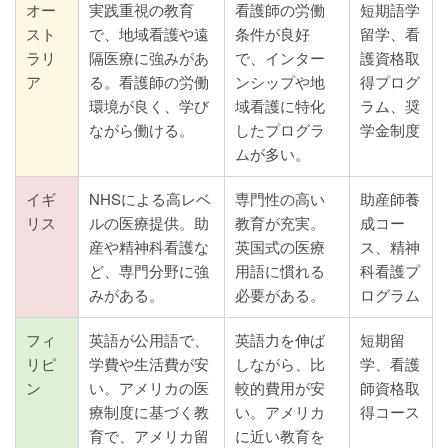
オー
実践重視の教育
看護師の労働
短期語学
スト
で、地域看護や遠
条件が良好
留学、看
ラリ
隔医療に強みがあ
で、インター
護資格取
ア
る。看護師の労働
ンシップや地
得プログ
環境が良く、学び
域看護に特化
ラム、奨
ながら働ける。
したプログラ
学金制度
ムが多い。
イギ
NHSによる高レベ
専門性の高い
助産師養
リス
ルの医療提供。助
教育が充実。
成コー
産や精神科看護な
英国式の医療
ス、精神
ど、専門分野に強
用語に慣れる
科看護プ
みがある。
必要がある。
ログラム
フィ
英語が公用語で、
英語力を伸ば
短期留
リピ
学費や生活費が安
しながら、比
学、看護
ン
い。アメリカの医
較的費用が安
師資格取
療制度に基づく教
い。アメリカ
得コース
育で、アメリカ留
に近い教育を