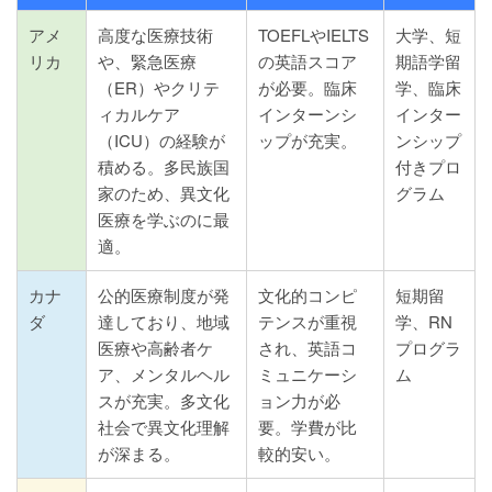
アメ
高度な医療技術
TOEFLやIELTS
大学、短
リカ
や、緊急医療
の英語スコア
期語学留
（ER）やクリテ
が必要。臨床
学、臨床
ィカルケア
インターンシ
インター
（ICU）の経験が
ップが充実。
ンシップ
積める。多民族国
付きプロ
家のため、異文化
グラム
医療を学ぶのに最
適。
カナ
公的医療制度が発
文化的コンピ
短期留
ダ
達しており、地域
テンスが重視
学、RN
医療や高齢者ケ
され、英語コ
プログラ
ア、メンタルヘル
ミュニケーシ
ム
スが充実。多文化
ョン力が必
社会で異文化理解
要。学費が比
が深まる。
較的安い。