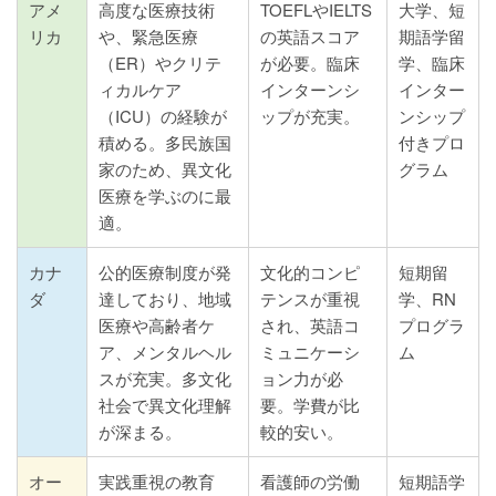
アメ
高度な医療技術
TOEFLやIELTS
大学、短
リカ
や、緊急医療
の英語スコア
期語学留
（ER）やクリテ
が必要。臨床
学、臨床
ィカルケア
インターンシ
インター
（ICU）の経験が
ップが充実。
ンシップ
積める。多民族国
付きプロ
家のため、異文化
グラム
医療を学ぶのに最
適。
カナ
公的医療制度が発
文化的コンピ
短期留
ダ
達しており、地域
テンスが重視
学、RN
医療や高齢者ケ
され、英語コ
プログラ
ア、メンタルヘル
ミュニケーシ
ム
スが充実。多文化
ョン力が必
社会で異文化理解
要。学費が比
が深まる。
較的安い。
オー
実践重視の教育
看護師の労働
短期語学