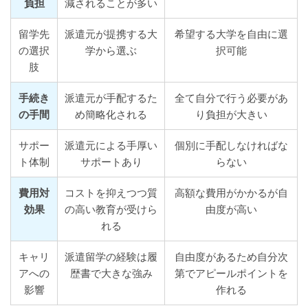
負担
減されることが多い
留学先
派遣元が提携する大
希望する大学を自由に選
の選択
学から選ぶ
択可能
肢
手続き
派遣元が手配するた
全て自分で行う必要があ
の手間
め簡略化される
り負担が大きい
サポー
派遣元による手厚い
個別に手配しなければな
ト体制
サポートあり
らない
費用対
コストを抑えつつ質
高額な費用がかかるが自
効果
の高い教育が受けら
由度が高い
れる
キャリ
派遣留学の経験は履
自由度があるため自分次
アへの
歴書で大きな強み
第でアピールポイントを
影響
作れる