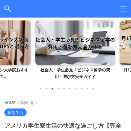
学院おすす
社会人・学生必見！ビジネス留学の費
月1万円
用・選び方完全ガイド
HOME
>
留学生活
>
留学生活
アメリカ学生寮生活の快適な過ごし方【完全